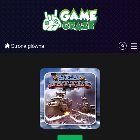
Kategorie
Najpopularniejsze
Gry zręcznościowe
Strona główna
Gry akcji
Sport
Przygodowe
Gry planszowe i karciane
Łamigłówki
Klasyczne gry
Gry strategiczne