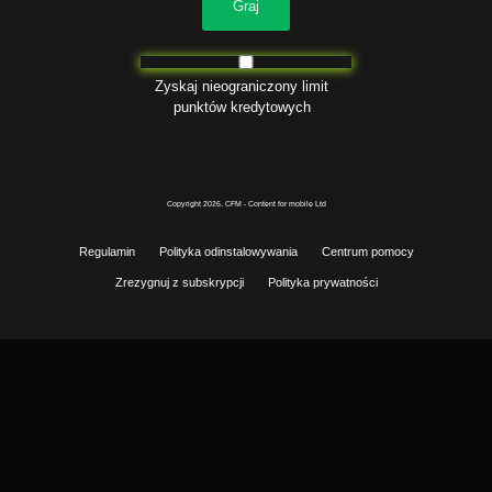
Graj
Zaloguj się
Zyskaj nieograniczony limit
punktów kredytowych
Copyright 2026. CFM - Content for mobile Ltd
Regulamin
Polityka odinstalowywania
Centrum pomocy
Zrezygnuj z subskrypcji
Polityka prywatności