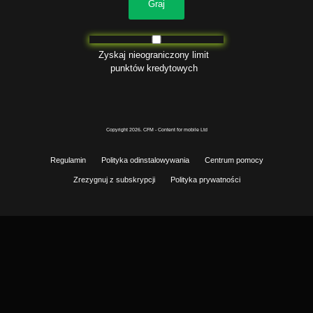
Graj
Zaloguj się
Zyskaj nieograniczony limit
punktów kredytowych
Copyright 2026. CFM - Content for mobile Ltd
Regulamin
Polityka odinstalowywania
Centrum pomocy
Zrezygnuj z subskrypcji
Polityka prywatności