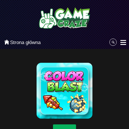
Kategorie
Najpopularniejsze
Gry zręcznościowe
Strona główna
Gry akcji
Sport
Przygodowe
Gry planszowe i karciane
Łamigłówki
Klasyczne gry
Gry strategiczne